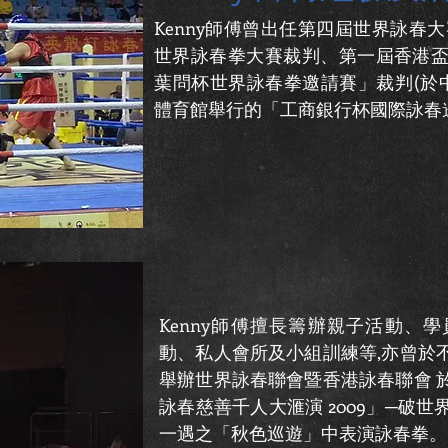
Kenny師傅曾出任第四屆世界詠春
世界詠春拳大賽裁判、第一屆香港盃國
葉問杯世界詠春拳邀請賽」裁判(於
體育館舉行的「工商銀行杯國際詠春
Kenny師傅擅長籌辦親子活動、
動、私人會所及小組訓練等,亦曾於
舉辦世界詠春聯會暨香港詠春聯會 
詠春慈善千人大滙演 2009」─破
一遇之「秋色巡遊」中表演詠春拳。