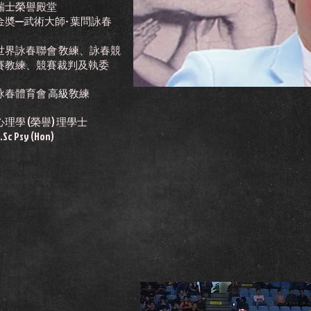
瑞士榮譽殿堂
金奬—武術大師- 葉問詠春
世界詠春聯會 敎練、詠春競
賽教練、競賽裁判及執委
詠春體育會
高級
敎練
心理學 (榮譽) 理學士
.Sc Psy (Hon)