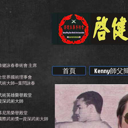
啟健詠春拳術會 主席
首頁
Kenny師父
全世界國術理事會
武術大師─葉問詠春
武術英雄榮譽殿堂
資深武術大師
慕尼黑榮譽殿堂
國際武術獎—資深武術大師