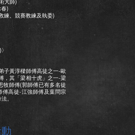
術大師)
春)
、敎練、競賽教練及執委)
n)〉
弟子黃淳樑師傅高徒之一-歐
傅，其「梁相十虎」之一-梁
思牧師傅(郭師傅已有多名徒
師傅高徒-江強師傅及葉問宗
拳法。
活動