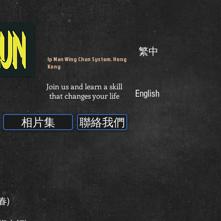
繁中
Ip Man Wing Chun System. Hong
Kong
Join us and learn a skill
English
that changes your life
相片集
聯絡我們
春)