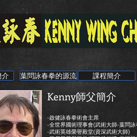
簡介
葉問詠春拳的源流
課程簡介
Kenny師父簡介
-啟健詠春拳術會主席
-全世界國術理事會(武術大師-葉問詠
-武術英雄榮譽殿堂(資深武術大師)