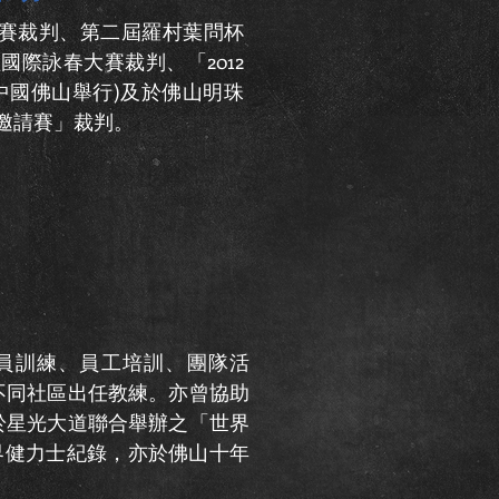
大賽裁判、第二屆羅村葉問杯
際詠春大賽裁判、「2012
中國佛山舉行)及於佛山明珠
邀請賽」裁判。
學員訓練、員工培訓、團隊活
不同社區出任教練。亦曾協助
於星光大道聯合舉辦之「世界
世界健力士紀錄，亦於佛山十年